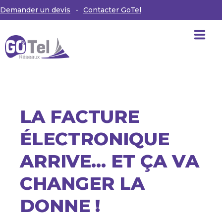
Demander un devis
-
Contacter GoTel
ACCUEIL
GOTEL RÉSEAUX ET VOUS
LA FACTURE
UN ENGAGEMENT DE QUALITÉ
ÉLECTRONIQUE
RÉFÉRENCES
ARRIVE… ET ÇA VA
ACTUALITÉS
CHANGER LA
CONTACT
DONNE !